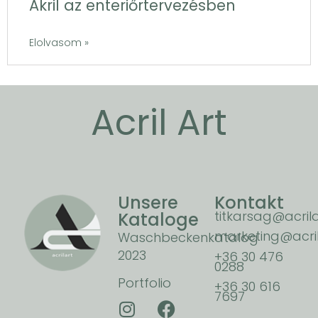
Akril az enteriőrtervezésben
Elolvasom »
Acril Art
Unsere
Kontakt
titkarsag@acrila
Kataloge
marketing@acril
Waschbeckenkatalog
2023
+36 30 476
0288
Portfolio
+36 30 616
7697