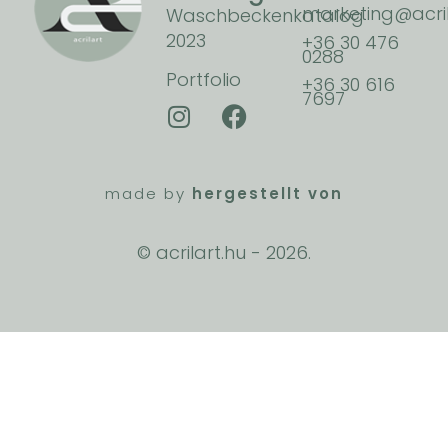
marketing@acril
Waschbeckenkatalog
2023
+36 30 476
0288
Portfolio
+36 30 616
7697
made by
hergestellt von
© acrilart.hu -
2026.