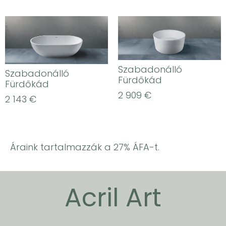
Szabadonálló
Szabadonálló
Fürdőkád
Fürdőkád
2 909
€
2 143
€
Áraink tartalmazzák a 27% ÁFA-t.
Acril Art