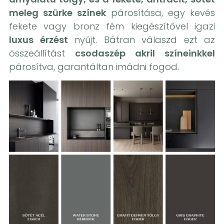
meleg szürke színek
párosítása, egy kevés
fekete vagy bronz fém kiegészítővel igazi
luxus érzést
nyújt. Bátran válaszd ezt az
összeállítást
csodaszép akril színeinkkel
párosítva, garantáltan imádni fogod.