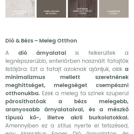
Dió & Bézs – Meleg Otthon
A
dió árnyalatai
is felkerültek a
legnépszerűbb, enteriőrben használt fafajták
listájára. Ezt a fafajt azoknak ajánljuk, akik
a
minimalizmus mellett szeretnének
meghittséget, melegséget csempészni
otthonukba.
Ezek a meleg fa színek szuperül
párosíthatóak a bézs melegebb,
aranyosabb árnyalataival, és a mészkő
típusú kő-, illetve akril burkolatokkal.
Amennyiben ez a stílus nyerte el tetszésed,
egy klasszikus Egger Dió árnyalaton, és