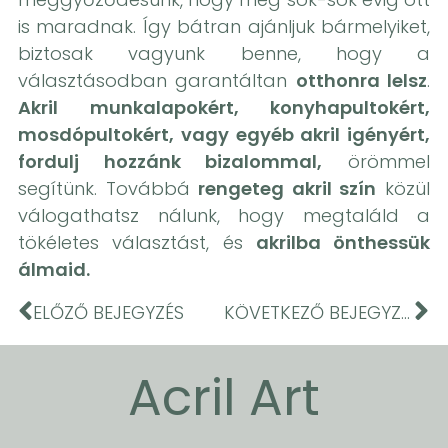
is maradnak. Így bátran ajánljuk bármelyiket,
biztosak vagyunk benne, hogy a
választásodban garantáltan
otthonra lelsz
.
Akril munkalapokért, konyhapultokért,
mosdópultokért, vagy egyéb akril igényért,
fordulj hozzánk bizalommal,
örömmel
segítünk. Továbbá
rengeteg akril szín
közül
válogathatsz nálunk, hogy megtaláld a
tökéletes választást, és
akrilba önthessük
álmaid.
ELŐZŐ BEJEGYZÉS
KÖVETKEZŐ BEJEGYZÉS
Acril Art