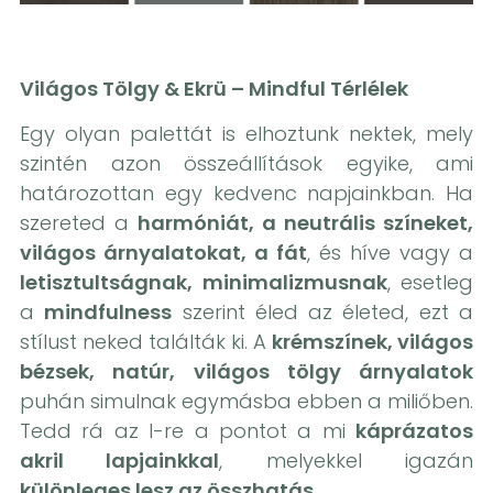
Világos Tölgy & Ekrü – Mindful Térlélek
Egy olyan palettát is elhoztunk nektek, mely
szintén azon összeállítások egyike, ami
határozottan egy kedvenc napjainkban. Ha
szereted a
harmóniát, a neutrális színeket,
világos árnyalatokat, a fát
, és híve vagy a
letisztultságnak, minimalizmusnak
, esetleg
a
mindfulness
szerint éled az életed, ezt a
stílust neked találták ki. A
krémszínek, világos
bézsek, natúr, világos tölgy árnyalatok
puhán simulnak egymásba ebben a miliőben.
Tedd rá az I-re a pontot a mi
káprázatos
akril lapjainkkal
, melyekkel igazán
különleges lesz az összhatás.