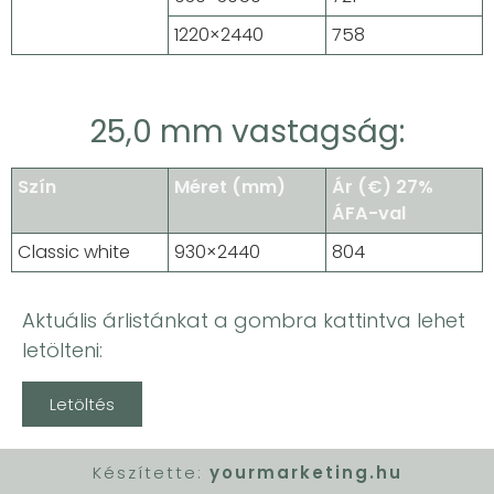
1220×2440
758
25,0 mm vastagság:
Szín
Méret (mm)
Ár (€) 27%
ÁFA-val
Classic white
930×2440
804
Aktuális árlistánkat a gombra kattintva lehet
letölteni:
Letöltés
Készítette:
yourmarketing.hu