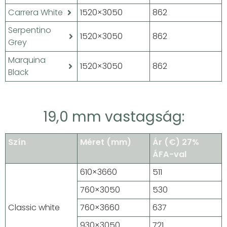
Carrera White
1520×3050
862
Serpentino
1520×3050
862
Grey
Marquina
1520×3050
862
Black
19,0 mm vastagság:
Szín
Méret (mm)
Ár (€) 27%
ÁFA-val
610×3660
511
760×3050
530
Classic white
760×3660
637
930×3050
721