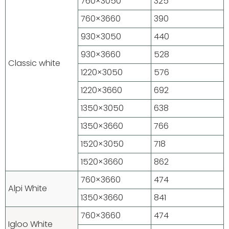
760×3050
325
760×3660
390
930×3050
440
930×3660
528
Classic white
1220×3050
576
1220×3660
692
1350×3050
638
1350×3660
766
1520×3050
718
1520×3660
862
760×3660
474
Alpi White
1350×3660
841
760×3660
474
Igloo White