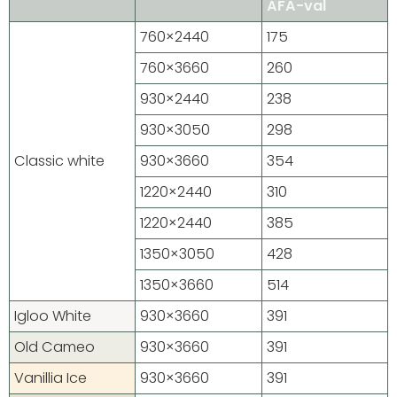
ÁFA-val
760×2440
175
760×3660
260
930×2440
238
930×3050
298
Classic white
930×3660
354
1220×2440
310
1220×2440
385
1350×3050
428
1350×3660
514
Igloo White
930×3660
391
Old Cameo
930×3660
391
Vanillia Ice
930×3660
391