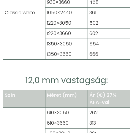
930×3660
458
Classic white
1050×2440
361
1220×3050
502
1220×3660
602
1350×3050
554
1350×3660
666
12,0 mm vastagság:
Szín
Méret (mm)
Ár (€) 27%
ÁFA-val
610×3050
262
610×3660
313