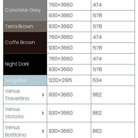
760×3660
474
Concrete Grey
930×3660
578
Terra Brown
930×3660
578
760×3660
474
Coffe Brown
930×3660
578
760×3660
474
Night Dark
930×3660
578
Surg Blue
1220×2195
634
Venus
930×3660
862
Travertino
Venus
930×3660
862
Victoria
Venus
930×3660
862
Botticino