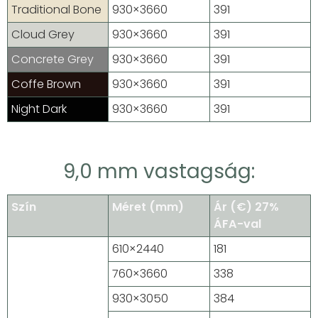
Traditional Bone
930×3660
391
Cloud Grey
930×3660
391
Concrete Grey
930×3660
391
Coffe Brown
930×3660
391
Night Dark
930×3660
391
9,0 mm vastagság:
Szín
Méret (mm)
Ár (€) 27%
ÁFA-val
610×2440
181
760×3660
338
930×3050
384