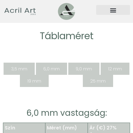
Táblaméret
3,5 mm
6,0 mm
9,0 mm
12 mm
19 mm
25 mm
6,0 mm vastagság:
Szín
Méret (mm)
Ár (€) 27%