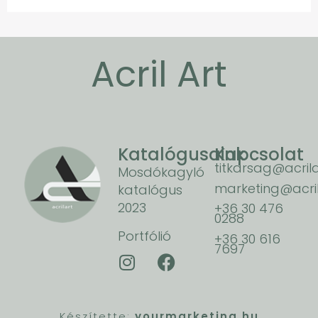
Acril Art
Katalógusaink
Kapcsolat
titkarsag@acrila
Mosdókagyló
marketing@acril
katalógus
2023
+36 30 476
0288
Portfólió
+36 30 616
7697
Készítette:
yourmarketing.hu