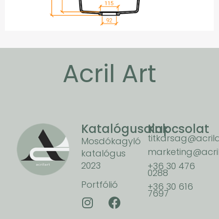
Acril Art
Katalógusaink
Kapcsolat
titkarsag@acrila
Mosdókagyló
marketing@acril
katalógus
2023
+36 30 476
0288
Portfólió
+36 30 616
7697