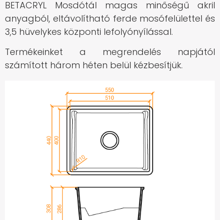
BETACRYL Mosdótál magas minőségű akril
anyagból, eltávolítható ferde mosófelülettel és
3,5 hüvelykes központi lefolyónyílással.
Termékeinket a megrendelés napjától
számított három héten belül kézbesítjük.