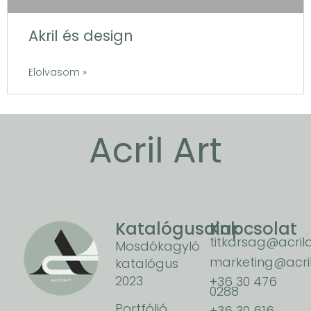
Akril és design
Elolvasom »
Acril Art
Katalógusaink
Kapcsolat
titkarsag@acrila
Mosdókagyló
marketing@acril
katalógus
2023
+36 30 476
0288
Portfólió
+36 30 616