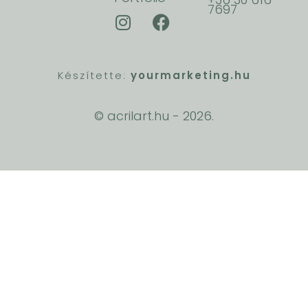
7697
Készítette:
yourmarketing.hu
© acrilart.hu -
2026.