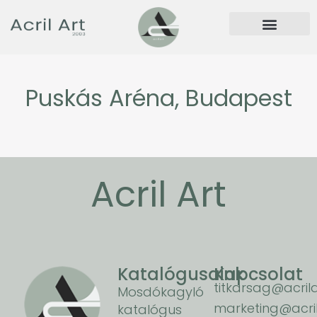
Puskás Aréna, Budapest
Acril Art
Katalógusaink
Kapcsolat
titkarsag@acrila
Mosdókagyló
marketing@acril
katalógus