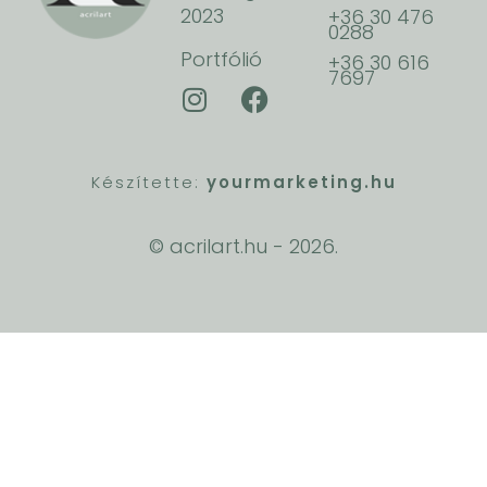
2023
+36 30 476
0288
Portfólió
+36 30 616
7697
Készítette:
yourmarketing.hu
© acrilart.hu -
2026.