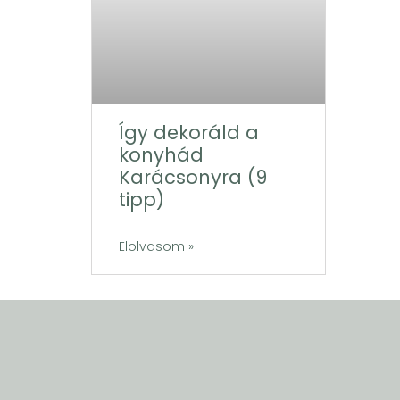
Így dekoráld a
konyhád
Karácsonyra (9
tipp)
Elolvasom »