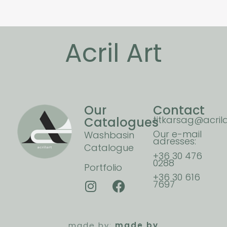
Acril Art
Our
Contact
titkarsag@acrila
Catalogues
Our e-mail
Washbasin
adresses:
Catalogue
+36 30 476
0288
Portfolio
+36 30 616
7697
made by:
made by