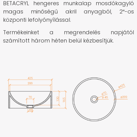
BETACRYL h
engeres munkalap mosdókagyló
magas minőségű akril anyagból, 2″-os
központi lefolyónyílással.
Termékeinket a megrendelés napjától
számított három héten belül kézbesítjük.